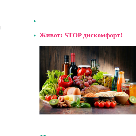
й
Живот: STOP дискомфорт!