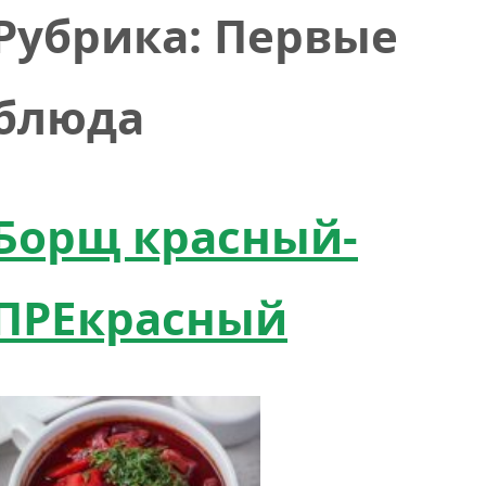
Рубрика:
Первые
блюда
Борщ красный-
ПРЕкрасный