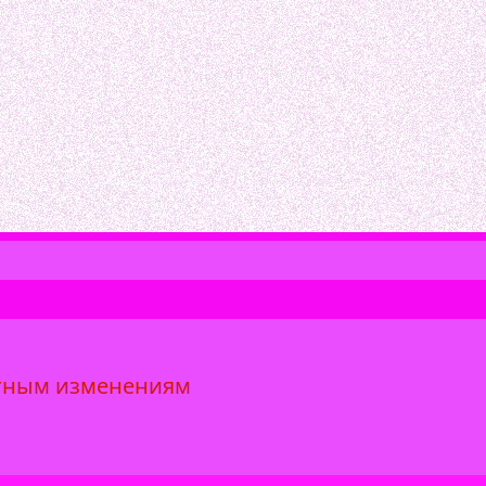
стным изменениям