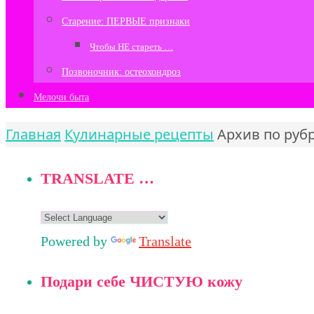
Старение: ПЕРВЫЕ признаки
Чтобы НЕ стареть …
Позвоночник: остеохондроз
Мелочи быта
Главная
Кулинарные рецепты
Архив по руб
TRANSLATE …
Powered by
Translate
Подари себе ЧИСТУЮ кожу