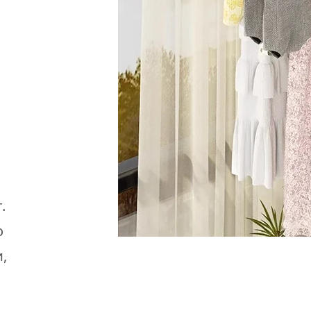
.
о
и,