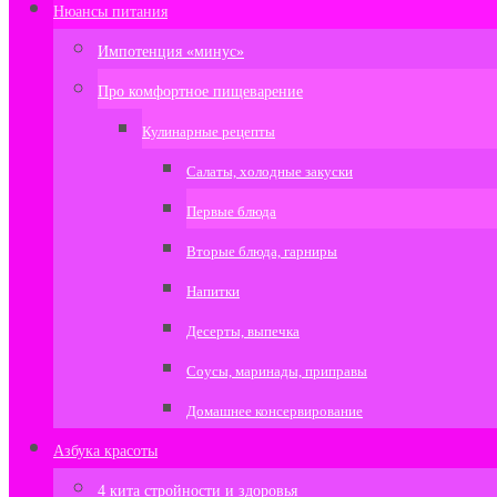
Нюансы питания
Импотенция «минус»
Про комфортное пищеварение
Кулинарные рецепты
Салаты, холодные закуски
Первые блюда
Вторые блюда, гарниры
Напитки
Десерты, выпечка
Соусы, маринады, приправы
Домашнее консервирование
Азбука красоты
4 кита стройности и здоровья