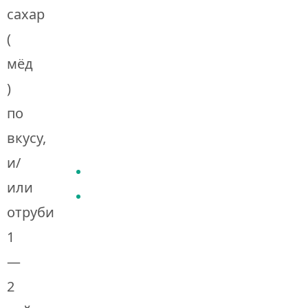
сахар
(
мёд
)
по
вкусу,
и/
или
отруби
1
—
2