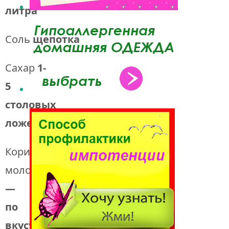
литра
Соль
щепотка
Сахар
1-
5
столовых
ложек
Корица
молотая
—
по
вкусу