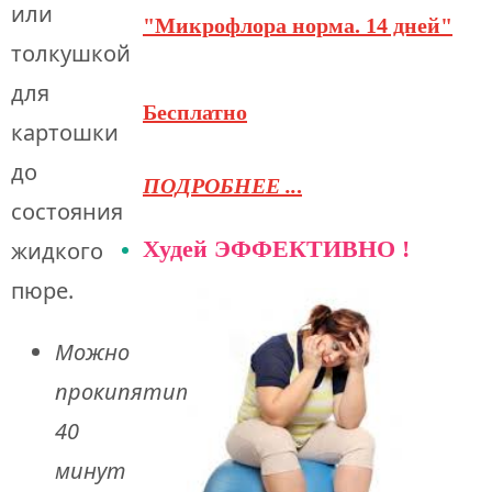
или
"Микрофлора норма. 14 дней"
толкушкой
для
Бесплатно
картошки
до
ПОДРОБНЕЕ ..
.
состояния
Худей ЭФФЕКТИВНО !
жидкого
пюре.
Можно
прокипятить
40
минут