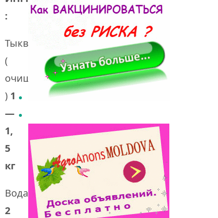
:
Тыква
(
очищенная
)
1
—
1,
5
кг
Вода
1-
2