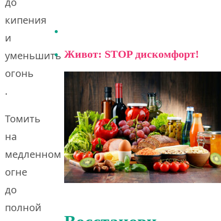
до
кипения
и
Живот: STOP дискомфорт!
уменьшить
огонь
.
Томить
на
медленном
огне
до
полной