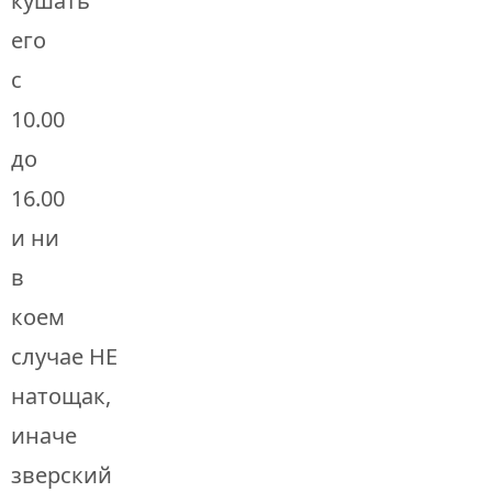
кушать
его
с
10.00
до
16.00
и ни
в
коем
случае НЕ
натощак,
иначе
зверский