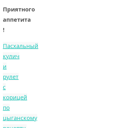
Приятного
аппетита
!
Пасхальный
кулич
и
рулет
с
корицей
по
цыганскому